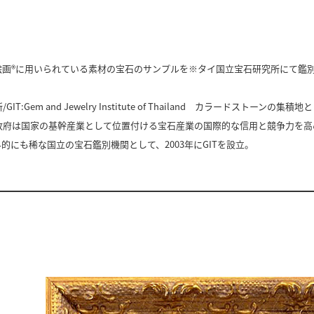
絵画®に用いられている素材の宝石のサンプルを※タイ国立宝石研究所にて鑑
IT:Gem and Jewelry Institute of Thailand カラードス
政府は国家の基幹産業として位置付ける宝石産業の国際的な信用と競争力を高
的にも稀な国立の宝石鑑別機関として、2003年にGITを設立。