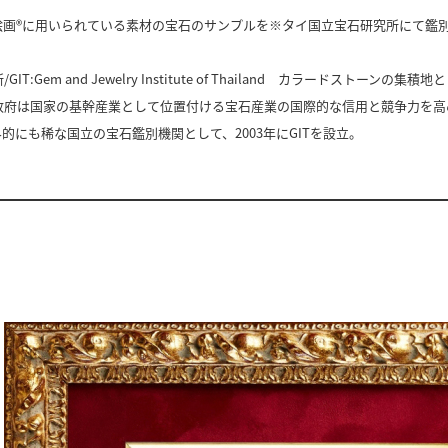
絵画®に用いられている素材の宝石のサンプルを※タイ国立宝石研究所にて鑑
IT:Gem and Jewelry Institute of Thailand カラードス
政府は国家の基幹産業として位置付ける宝石産業の国際的な信用と競争力を高
的にも稀な国立の宝石鑑別機関として、2003年にGITを設立。