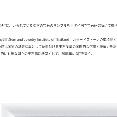
絵画®に用いられている素材の宝石のサンプルを※タイ国立宝石研究所にて鑑
IT:Gem and Jewelry Institute of Thailand カラードス
政府は国家の基幹産業として位置付ける宝石産業の国際的な信用と競争力を高
的にも稀な国立の宝石鑑別機関として、2003年にGITを設立。