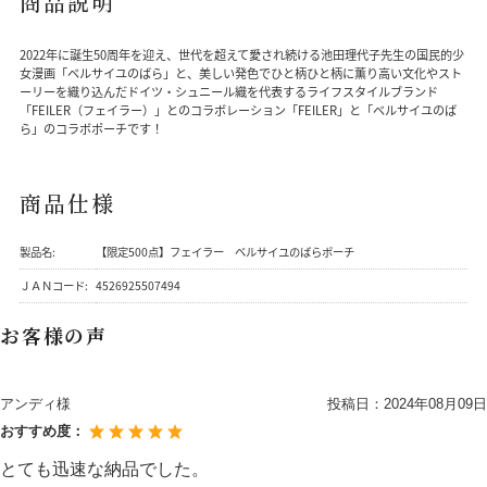
商品説明
2022年に誕生50周年を迎え、世代を超えて愛され続ける池田理代子先生の国民的少
女漫画「ベルサイユのばら」と、美しい発色でひと柄ひと柄に薫り高い文化やスト
ーリーを織り込んだドイツ・シュニール織を代表するライフスタイルブランド
「FEILER（フェイラー）」とのコラボレーション「FEILER」と「ベルサイユのば
ら」のコラボポーチです！
商品仕様
製品名:
【限定500点】フェイラー ベルサイユのばらポーチ
ＪＡＮコード:
4526925507494
お客様の声
アンディ様
投稿日：
2024年08月09日
おすすめ度：
とても迅速な納品でした。