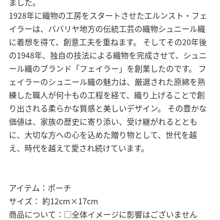
ました。
1928年に織物の工房をスタートさせたエルンスト・フェ
イラーは、ババリヤ地方の伝統工芸の織物シュニール織
に着想を得て、創意工夫を重ねます。 そしてその20年後
の1948年、独自の技法による織物を完成させて、シュニ
ール織のブランド「フェイラー」を創業したのです。 フ
ェイラーのシュニール織の魅力は、厳選された原綿を熟
練した職人が何十もの工程を経て、織り上げることで創
り出される柔らかな質感と美しいデザイン。 その豊かな
価値は、家族の歴史に寄り添い、受け継がれるととも
に、大切な方への心を込めた贈り物として、世代を越
え、時代を越えて愛され続けています。
アイテム：ポーチ
サイズ： 約12cm×17cm
商品について：□全体イメージに影響はございません