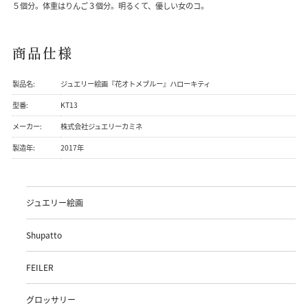
５個分。体重はりんご３個分。明るくて、優しい女のコ。
商品仕様
製品名:
ジュエリー絵画『花オトメブルー』ハローキティ
型番:
KT13
メーカー:
株式会社ジュエリーカミネ
製造年:
2017年
ジュエリー絵画
Shupatto
FEILER
グロッサリー