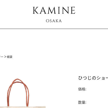
リー
紙袋
ひつじのショ
価格:
数量: