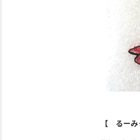
【 るーみ