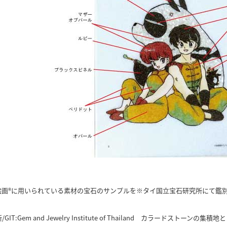
絵画®に用いられている素材の宝石のサンプルを※タイ国立宝石研究所にて鑑
IT:Gem and Jewelry Institute of Thailand カラードス