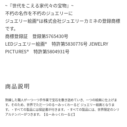
~『世代をこえる家代々の宝物』~
不朽の名作を不朽のジュエリーに
ジュエリー絵画®は株式会社ジュエリーカミネの登録商標
です。
商標登録証 登録第5765430号
LEDジュエリー絵画® 特許第5830776号 JEWELRY
PICTURES® 特許第5804931号
商品説明
熟練した職人が一つ一つ手作業で宝石を敷き詰めていき、一つの絵画に仕上げま
す。そのため、世界でただ一つのるーみっくわーるど ジュエリー絵画となりま
す。・すべての製品には保証書が付きます。・すべての製品には、世界限定のシリ
アルナンバーがつきます。【るーみっくわーるど】