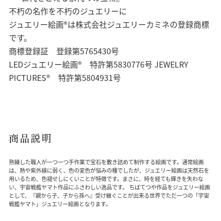
不朽の名作を不朽のジュエリーに
ジュエリー絵画®は株式会社ジュエリーカミネの登録商標
です。
商標登録証 登録第5765430号
LEDジュエリー絵画® 特許第5830776号 JEWELRY
PICTURES® 特許第5804931号
商品説明
熟練した職人が一つ一つ手作業で宝石を敷き詰めて制作する絵画です。通常絵画
は、熱や紫外線に弱く、色の変色が悩みの種でしたが、ジュエリー絵画は天然石を
用いるため、色褪せしにくいことが特徴です。まさに、時を経ても輝きを失わな
い、宇宙戦艦ヤマト作品にふさわしい逸品です。 ちばてつや作品をジュエリー絵画
として、『親から子、子から孫へ』受け継ぐことが出来る世界でただ一つの「宇宙
戦艦ヤマト」ジュエリー絵画となります。