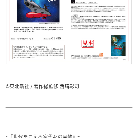
©東北新社 / 著作総監修 西﨑彰司
~『世代をこえる家代々の宝物』~