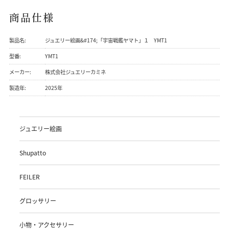
商品仕様
製品名:
ジュエリー絵画&#174;「宇宙戦艦ヤマト」１ YMT1
型番:
YMT1
メーカー:
株式会社ジュエリーカミネ
製造年:
2025年
ジュエリー絵画
Shupatto
FEILER
グロッサリー
小物・アクセサリー