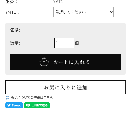
型番：
YMT1
YMT1：
－
価格:
個
数量:
返品についての詳細はこちら