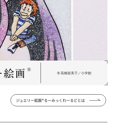
©
高橋留美子／小学館
ジュエリー絵画
®
るーみっくわーるどとは